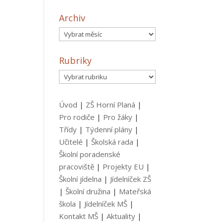
Archiv
Archiv
Rubriky
Rubriky
Úvod
|
ZŠ Horní Planá
|
Pro rodiče
|
Pro žáky
|
Třídy
|
Týdenní plány
|
Učitelé
|
Školská rada
|
Školní poradenské
pracoviště
|
Projekty EU
|
Školní jídelna
|
Jídelníček ZŠ
|
Školní družina
|
Mateřská
škola
|
Jídelníček MŠ
|
Kontakt MŠ
|
Aktuality
|