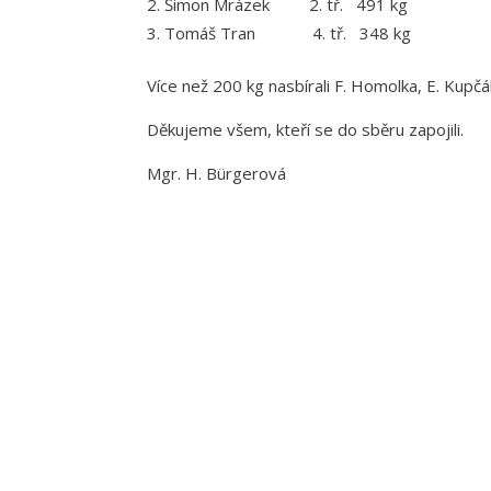
Šimon Mrázek 2. tř. 491 kg
Tomáš Tran 4. tř. 348 kg
Více než 200 kg nasbírali F. Homolka, E. Kupčák
Děkujeme všem, kteří se do sběru zapojili.
Mgr. H. Bürgerová