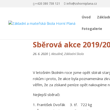
+420 380 738 121
info@zshorniplana.cz
Úvod
Základn
Fotogalerie
Sběrová akce 2019/2
26. 6. 2020
|
Aktuálně
,
Základní škola
V letošním školním roce jsme opět sbírali sta
rokům i proto, že akce byla poznamenána zkr
věřím, že za získané peníze opět nakoupíme 
Nejlepší sběrači:
František Dvořák 3. tř. 722 kg