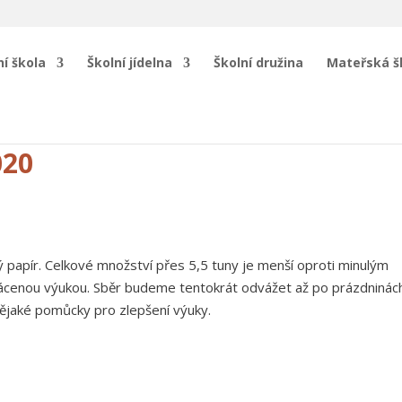
í škola
Školní jídelna
Školní družina
Mateřská š
020
rý papír. Celkové množství přes 5,5 tuny je menší oproti minulým
ácenou výukou. Sběr budeme tentokrát odvážet až po prázdninác
nějaké pomůcky pro zlepšení výuky.