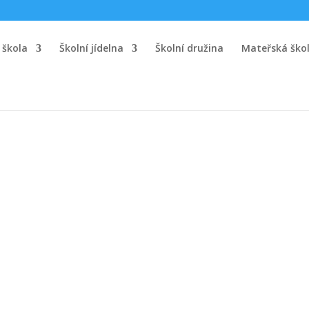
 škola
Školní jídelna
Školní družina
Mateřská ško