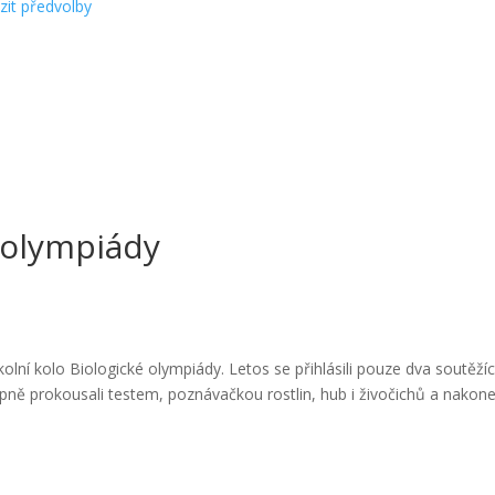
zit předvolby
é olympiády
olní kolo Biologické olympiády. Letos se přihlásili pouze dva soutěžíc
upně prokousali testem, poznávačkou rostlin, hub i živočichů a nakon