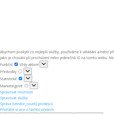
Abychom poskytli co nejlepší služby, používáme k ukládání a/nebo p
jako je chování při procházení nebo jedinečná ID na tomto webu. Nes
Funkční
Funkční
Vždy aktivní
Předvolby
Předvolby
Statistické
Statistické
Marketingové
Marketingové
Spravovat možnosti
Spravovat služby
Správa {vendor_count} prodejců
Přečtěte si více o těchto účelech