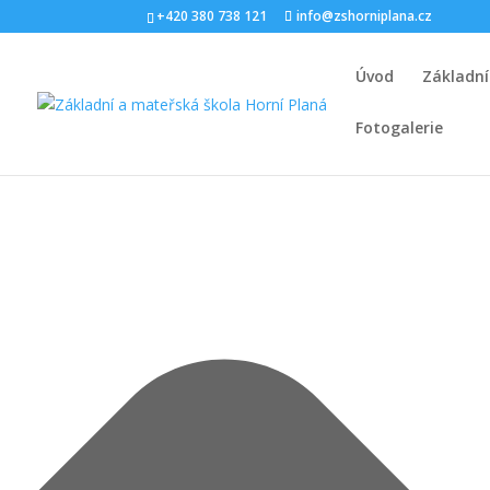
Spravovat Souhlas s cookies
+420 380 738 121
info@zshorniplana.cz
Úvod
Základní
Fotogalerie