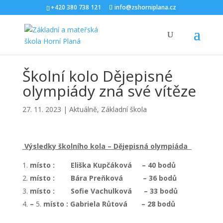
+420 380 738 121
info@zshorniplana.cz
Školní kolo Dějepisné
olympiády zná své vítěze
27. 11. 2023
|
Aktuálně
,
Základní škola
Výsledky školního kola – Dějepisná olympiáda
místo : Eliška Kupčáková – 40 bodů
místo : Bára Preňková – 36 bodů
místo : Sofie Vachulková – 33 bodů
–
5.
místo : Gabriela Růtová – 28 bodů