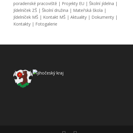
poradenské pracoviště
|
Projekty EU
|
Školní jídelna
|
Jídelníček ZŠ
|
Školní družina
|
Mateřská škola
|
Jídelníček MŠ
|
Kontakt MŠ
|
Aktuality
|
Dokumenty
|
Kontakty
|
Fotogalerie