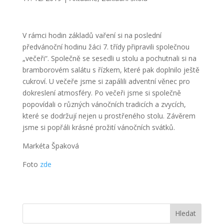
V rámci hodin základů vaření si na poslední
předvánoční hodinu žáci 7. třídy připravili společnou
„večeři“. Společně se sesedli u stolu a pochutnali si na
bramborovém salátu s řízkem, které pak doplnilo ještě
cukroví. U večeře jsme si zapálili adventní věnec pro
dokreslení atmosféry. Po večeři jsme si společně
popovídali o různých vánočních tradicích a zvycích,
které se dodržují nejen u prostřeného stolu. Závěrem
jsme si popřáli krásné prožití vánočních svátků.
Markéta Špaková
Foto
zde