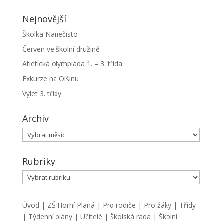
Nejnovější
Školka Nanečisto
Červen ve školní družině
Atletická olympiáda 1. – 3. třída
Exkurze na Olšinu
Výlet 3. třídy
Archiv
Archiv
Rubriky
Rubriky
Úvod
|
ZŠ Horní Planá
|
Pro rodiče
|
Pro žáky
|
Třídy
|
Týdenní plány
|
Učitelé
|
Školská rada
|
Školní