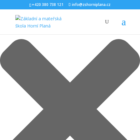
Spravovat Souhlas s cookies
+420 380 738 121
info@zshorniplana.cz