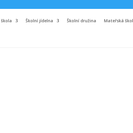
 škola
Školní jídelna
Školní družina
Mateřská ško