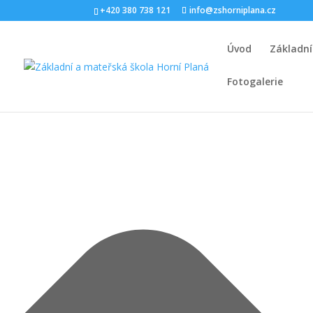
Spravovat Souhlas s cookies
+420 380 738 121
info@zshorniplana.cz
Úvod
Základní
Fotogalerie