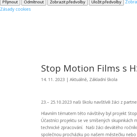
Zobra
Přijmout
Odmítnout
Zobrazit předvolby
Uložit předvolby
Zásady cookies
Stop Motion Films s H
14. 11. 2023
|
Aktuálně
,
Základní škola
23.– 25.10.2023 naši školu navštívili žáci z partn
Hlavním tématem této návštěvy byl projekt Stop
Účastníci projektu se ve smíšených skupinkách m
technické zpracování. Naši žáci devátého ročníku
společnou procházku po našem městečku nebo 