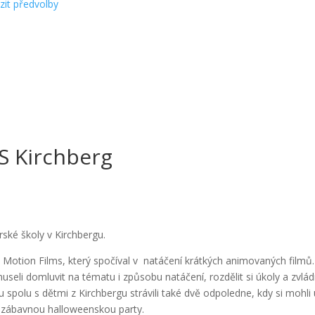
zit předvolby
S Kirchberg
erské školy v Kirchbergu.
 Motion Films, který spočíval v natáčení krátkých animovaných filmů.
useli domluvit na tématu i způsobu natáčení, rozdělit si úkoly a zvlá
 spolu s dětmi z Kirchbergu strávili také dvě odpoledne, kdy si mohli 
zábavnou halloweenskou party.