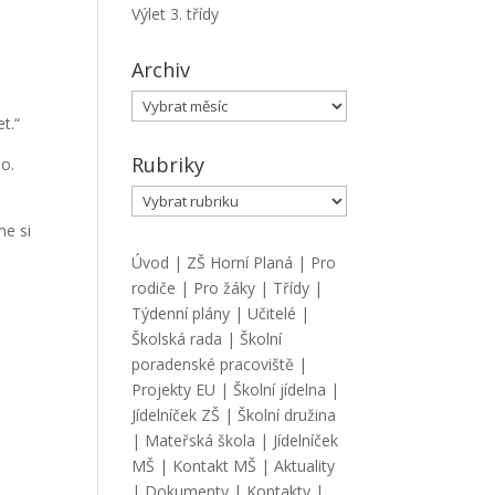
Výlet 3. třídy
Archiv
Archiv
t.“
Rubriky
lo.
Rubriky
me si
Úvod
|
ZŠ Horní Planá
|
Pro
rodiče
|
Pro žáky
|
Třídy
|
Týdenní plány
|
Učitelé
|
Školská rada
|
Školní
poradenské pracoviště
|
Projekty EU
|
Školní jídelna
|
Jídelníček ZŠ
|
Školní družina
|
Mateřská škola
|
Jídelníček
MŠ
|
Kontakt MŠ
|
Aktuality
|
Dokumenty
|
Kontakty
|