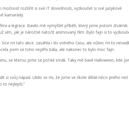
ci možnost rozšířit si své IT dovednosti, vyzkoušet si své jazykové
ové kamarády.
féra a legrace. Bavilo mě vymýšlet příběh, který jsme potom ztvárnili.
ž vím, jak je náročné natočit animovaný film. Bylo fajn si to vyzkouše
. Sice mi tato akce zasáhla i do volného času, ale vůbec mi to nevadi
ela jsem se toho nejdřív bála, ale nakonec to bylo moc fajn.
pinu, se kterou jsme se pořád smáli. Taky mě bavil Halloween, kde js
dit si svůj nápad. Líbilo se mi, že jsme ve škole dělali něco jiného než
 to nejlepší.“