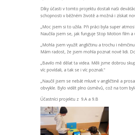
Díky účasti v tomto projektu dostali naši deváťá
schopnosti v běžném životě a možná i získat n
„Moc jsem si to užila. Při práci byla super atmos
Naučila jsem se, jak funguje Stop Motion film a u
„Mohla jsem využít angličtinu a trochu i němčinu
Mám radost, že jsem mohla poznat nové lidi. Doc
„Bavilo mě dělat ta videa. Měli jsme dobrou sku
víc povídali, a tak se i víc poznali.“
„Naučil jsem se nebát mluvit v angličtině a prosa
obvykle. Bylo vidět plno úsměvů, což na tom bylo
Účastníci projektu z 9.A a 9.B