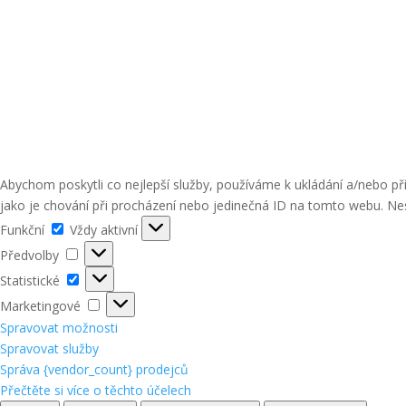
Abychom poskytli co nejlepší služby, používáme k ukládání a/nebo p
jako je chování při procházení nebo jedinečná ID na tomto webu. Nes
Funkční
Funkční
Vždy aktivní
Předvolby
Předvolby
Statistické
Statistické
Marketingové
Marketingové
Spravovat možnosti
Spravovat služby
Správa {vendor_count} prodejců
Přečtěte si více o těchto účelech