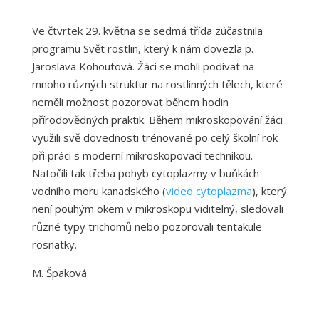
Ve čtvrtek 29. května se sedmá třída zúčastnila
programu Svět rostlin, který k nám dovezla p.
Jaroslava Kohoutová. Žáci se mohli podívat na
mnoho různých struktur na rostlinných tělech, které
neměli možnost pozorovat během hodin
přírodovědných praktik. Během mikroskopování žáci
využili svě dovednosti trénované po celý školní rok
při práci s moderní mikroskopovací technikou.
Natočili tak třeba pohyb cytoplazmy v buňkách
vodního moru kanadského (
video cytoplazma
), který
není pouhým okem v mikroskopu viditelný, sledovali
různé typy trichomů nebo pozorovali tentakule
rosnatky.
M. Špaková