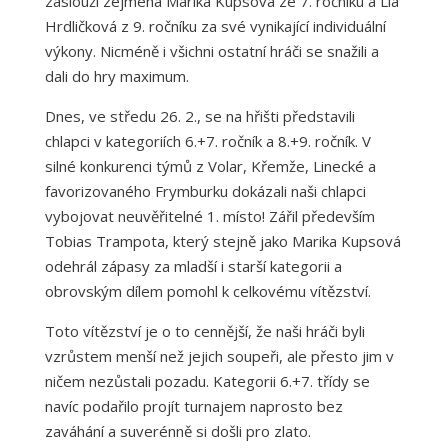
zaslouží zejména Marika Kupsová ze 7. ročníku a Lia
Hrdličková z 9. ročníku za své vynikající individuální
výkony. Nicméně i všichni ostatní hráči se snažili a
dali do hry maximum.
Dnes, ve středu 26. 2., se na hřišti představili
chlapci v kategoriích 6.+7. ročník a 8.+9. ročník. V
silné konkurenci týmů z Volar, Křemže, Linecké a
favorizovaného Frymburku dokázali naši chlapci
vybojovat neuvěřitelné 1. místo! Zářil především
Tobias Trampota, který stejně jako Marika Kupsová
odehrál zápasy za mladší i starší kategorii a
obrovským dílem pomohl k celkovému vítězství.
Toto vítězství je o to cennější, že naši hráči byli
vzrůstem menší než jejich soupeři, ale přesto jim v
ničem nezůstali pozadu. Kategorii 6.+7. třídy se
navíc podařilo projít turnajem naprosto bez
zaváhání a suverénně si došli pro zlato.