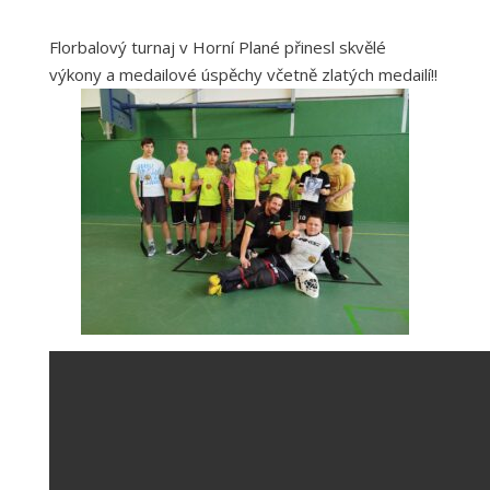
Florbalový turnaj v Horní Plané přinesl skvělé
výkony a medailové úspěchy včetně zlatých medailí!!