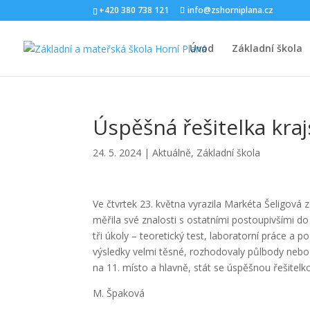
+420 380 738 121
info@zshorniplana.cz
Úvod
Základní škola
Úspěšná řešitelka kra
24. 5. 2024
|
Aktuálně
,
Základní škola
Ve čtvrtek 23. května vyrazila Markéta Šeligová
měřila své znalosti s ostatními postoupivšími do 
tři úkoly – teoretický test, laboratorní práce a 
výsledky velmi těsné, rozhodovaly půlbody nebo 
na 11. místo a hlavně, stát se úspěšnou řešitelk
M. Špaková