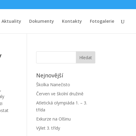
Aktuality
Dokumenty
Kontakty
Fotogalerie
y
Nejnovější
Školka Nanečisto
,
Červen ve školní družině
aly
Atletická olympiáda 1. – 3.
zi
třída
ostat
Exkurze na Olšinu
Výlet 3. třídy