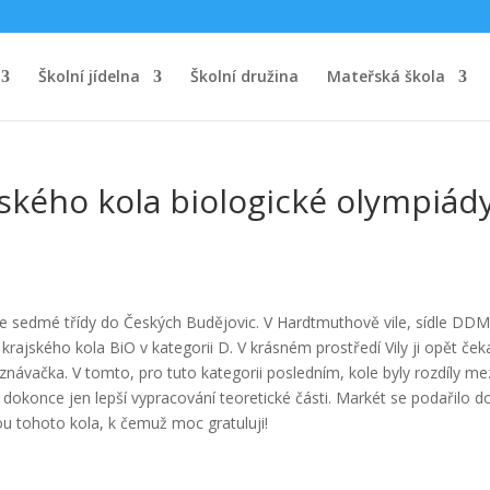
Školní jídelna
Školní družina
Mateřská škola
jského kola biologické olympiád
 ze sedmé třídy do Českých Budějovic. V Hardtmuthově vile, sídle DDM
krajského kola BiO v kategorii D. V krásném prostředí Vily ji opět ček
poznávačka. V tomto, pro tuto kategorii posledním, kole byly rozdíly me
dokonce jen lepší vypracování teoretické části. Markét se podařilo d
ou tohoto kola, k čemuž moc gratuluji!