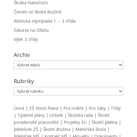
Školka Nanečisto
Červen ve školní družině
Atletická olympiáda 1. – 3. třída
Exkurze na Olšinu
Výlet 3. třídy
Archiv
Archiv
Rubriky
Rubriky
Úvod
|
ZŠ Horní Planá
|
Pro rodiče
|
Pro žáky
|
Třídy
|
Týdenní plány
|
Učitelé
|
Školská rada
|
Školní
poradenské pracoviště
|
Projekty EU
|
Školní jídelna
|
Jídelníček ZŠ
|
Školní družina
|
Mateřská škola
|
Jídelníček MŠ
|
Kontakt MŠ
|
Aktuality
|
Dokumenty
|