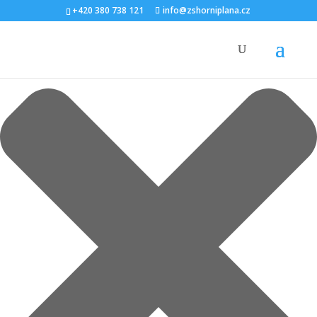
Spravovat Souhlas s cookies
+420 380 738 121
info@zshorniplana.cz