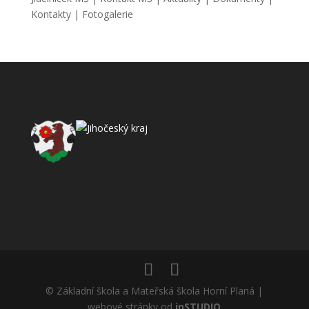
Kontakty
|
Fotogalerie
© Základní škola a Mateřská škola Horní Planá |
webové stránky od
inSTUDIO