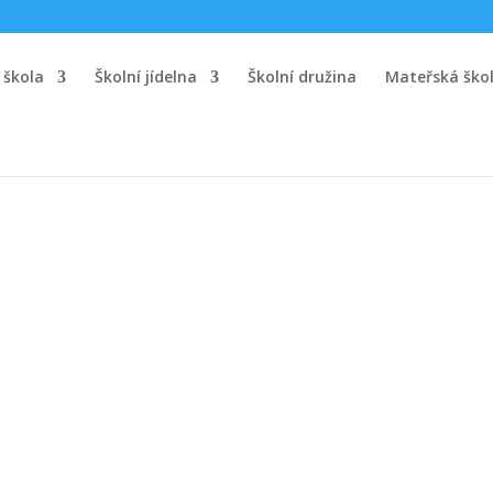
 škola
Školní jídelna
Školní družina
Mateřská ško