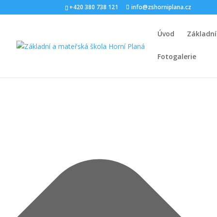
Spravovat Souhlas s cookies
+420 380 738 121
info@zshorniplana.cz
Úvod
Základní
Fotogalerie