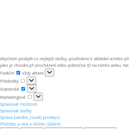
Abychom poskytli co nejlepší služby, používáme k ukládání a/nebo p
jako je chování při procházení nebo jedinečná ID na tomto webu. Nes
Funkční
Funkční
Vždy aktivní
Předvolby
Předvolby
Statistické
Statistické
Marketingové
Marketingové
Spravovat možnosti
Spravovat služby
Správa {vendor_count} prodejců
Přečtěte si více o těchto účelech