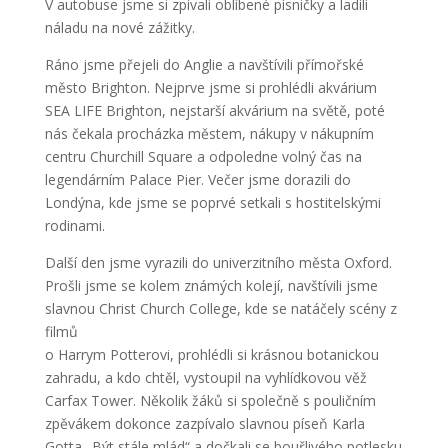
V autobuse jsme si zpívali oblíbené písničky a ladili
náladu na nové zážitky.
Ráno jsme přejeli do Anglie a navštívili přímořské
město Brighton. Nejprve jsme si prohlédli akvárium
SEA LIFE Brighton, nejstarší akvárium na světě, poté
nás čekala procházka městem, nákupy v nákupním
centru Churchill Square a odpoledne volný čas na
legendárním Palace Pier. Večer jsme dorazili do
Londýna, kde jsme se poprvé setkali s hostitelskými
rodinami.
Další den jsme vyrazili do univerzitního města Oxford.
Prošli jsme se kolem známých kolejí, navštívili jsme
slavnou Christ Church College, kde se natáčely scény z
filmů
o Harrym Potterovi, prohlédli si krásnou botanickou
zahradu, a kdo chtěl, vystoupil na vyhlídkovou věž
Carfax Tower. Několik žáků si společně s pouličním
zpěvákem dokonce zazpívalo slavnou píseň Karla
Gotta „Být stále mlád“ a dočkali se bouřlivého potlesku