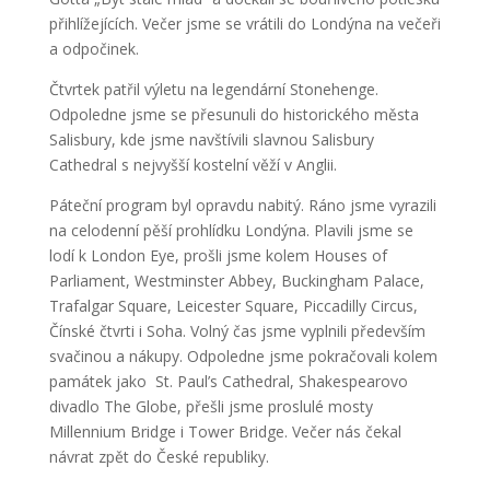
přihlížejících. Večer jsme se vrátili do Londýna na večeři
a odpočinek.
Čtvrtek patřil výletu na legendární Stonehenge.
Odpoledne jsme se přesunuli do historického města
Salisbury, kde jsme navštívili slavnou Salisbury
Cathedral s nejvyšší kostelní věží v Anglii.
Páteční program byl opravdu nabitý. Ráno jsme vyrazili
na celodenní pěší prohlídku Londýna. Plavili jsme se
lodí k London Eye, prošli jsme kolem Houses of
Parliament, Westminster Abbey, Buckingham Palace,
Trafalgar Square, Leicester Square, Piccadilly Circus,
Čínské čtvrti i Soha. Volný čas jsme vyplnili především
svačinou a nákupy. Odpoledne jsme pokračovali kolem
památek jako St. Paul’s Cathedral, Shakespearovo
divadlo The Globe, přešli jsme proslulé mosty
Millennium Bridge i Tower Bridge. Večer nás čekal
návrat zpět do České republiky.