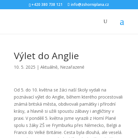
+420 380 738 121
info@zshorniplana.cz
Výlet do Anglie
10. 5. 2025
|
Aktuálně
,
Nezařazené
Od 5. do 10. května se žáci naší školy vydali na
poznávací výlet do Anglie, během kterého procestovali
známá britská města, obdivovali památky i přírodní
krásy, a hlavně si užili spoustu zábavy i angličtiny v
praxi. V pondělí 5. května jsme vyrazili z Horní Plané
spolu s žáky ZŠ ve Frymburku přes Německo, Belgii a
Francii do Velké Británie. Cesta byla dlouhá, ale veselá.