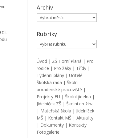
evu
Archiv
Archiv
ili.
Rubriky
hodu
Rubriky
Úvod
|
ZŠ Horní Planá
|
Pro
rodiče
|
Pro žáky
|
Třídy
|
Týdenní plány
|
Učitelé
|
Školská rada
|
Školní
poradenské pracoviště
|
Projekty EU
|
Školní jídelna
|
Jídelníček ZŠ
|
Školní družina
|
Mateřská škola
|
Jídelníček
MŠ
|
Kontakt MŠ
|
Aktuality
|
Dokumenty
|
Kontakty
|
Fotogalerie