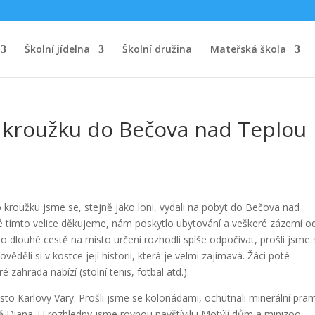
Školní jídelna
Školní družina
Mateřská škola
 kroužku do Bečova nad Teplou
kroužku jsme se, stejně jako loni, vydali na pobyt do Bečova nad
ré tímto velice děkujeme, nám poskytlo ubytování a veškeré zázemí o
 po dlouhé cestě na místo určení rozhodli spíše odpočívat, prošli jsme 
ověděli si v kostce její historii, která je velmi zajímavá. Žáci poté
 zahrada nabízí (stolní tenis, fotbal atd.).
ěsto Karlovy Vary. Prošli jsme se kolonádami, ochutnali minerální pr
ě Diana. U rozhledny jsme rovnou navštívili i Motýlí dům a minizoo.