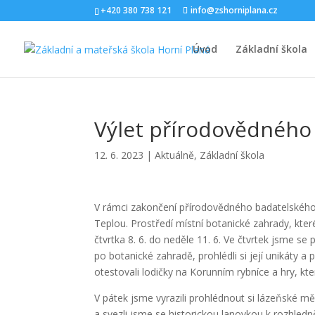
+420 380 738 121
info@zshorniplana.cz
Úvod
Základní škola
Výlet přírodovědného
12. 6. 2023
|
Aktuálně
,
Základní škola
V rámci zakončení přírodovědného badatelského 
Teplou. Prostředí místní botanické zahrady, kte
čtvrtka 8. 6. do neděle 11. 6. Ve čtvrtek jsme se
po botanické zahradě, prohlédli si její unikáty a p
otestovali lodičky na Korunním rybníce a hry, které
V pátek jsme vyrazili prohlédnout si lázeňské m
a svezli jsme se historickou lanovkou k rozhledn