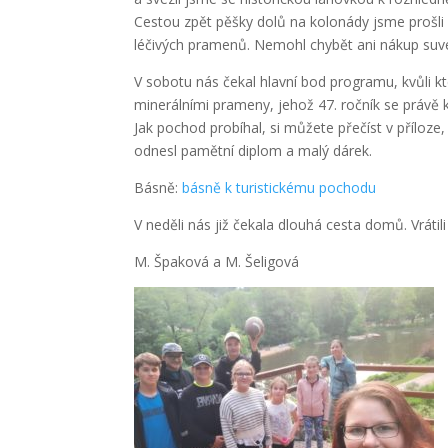
Cestou zpět pěšky dolů na kolonády jsme prošli
léčivých pramenů. Nemohl chybět ani nákup suve
V sobotu nás čekal hlavní bod programu, kvůli k
minerálními prameny, jehož 47. ročník se právě ko
Jak pochod probíhal, si můžete přečíst v příloze,
odnesl pamětní diplom a malý dárek.
Básně:
básně k turistickému pochodu
V neděli nás již čekala dlouhá cesta domů. Vrátil
M. Špaková a M. Šeligová