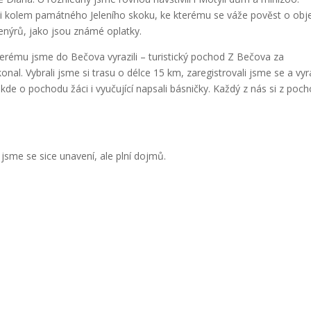
 i kolem památného Jeleního skoku, ke kterému se váže pověst o obj
nýrů, jako jsou známé oplatky.
terému jsme do Bečova vyrazili – turistický pochod Z Bečova za
nal. Vybrali jsme si trasu o délce 15 km, zaregistrovali jsme se a vyraz
 kde o pochodu žáci i vyučující napsali básničky. Každý z nás si z poc
i jsme se sice unavení, ale plní dojmů.