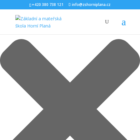
Spravovat Souhlas s cookies
+420 380 738 121
info@zshorniplana.cz