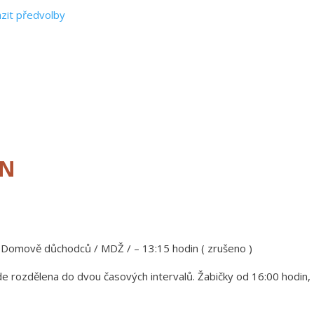
zit předvolby
EN
v Domově důchodců / MDŽ / – 13:15 hodin ( zrušeno )
e rozdělena do dvou časových intervalů. Žabičky od 16:00 hodin,