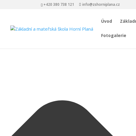
Spravovat Souhlas s cookies
+420 380 738 121
info@zshorniplana.cz
Úvod
Základn
Fotogalerie