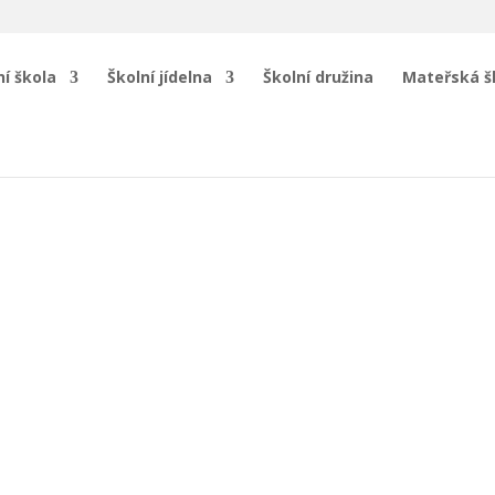
í škola
Školní jídelna
Školní družina
Mateřská š