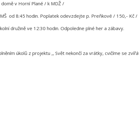
 domě v Horní Plané / k MDŽ /
 MŠ od 8:45 hodin. Poplatek odevzdejte p. Preňkové / 150,- Kč /
školní družině ve 12:30 hodin. Odpoledne plné her a zábavy.
plněním úkolů z projektu ,, Svět nekončí za vrátky, cvičíme se zvířá