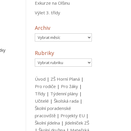
Exkurze na Olšinu
Výlet 3. třídy
Archiv
Archiv
tky
Rubriky
Rubriky
Úvod
|
ZŠ Horní Planá
|
Pro rodiče
|
Pro žáky
|
Třídy
|
Týdenní plány
|
Učitelé
|
Školská rada
|
Školní poradenské
pracoviště
|
Projekty EU
|
Školní jídelna
|
Jídelníček ZŠ
|
Školní družina
|
Mateřská