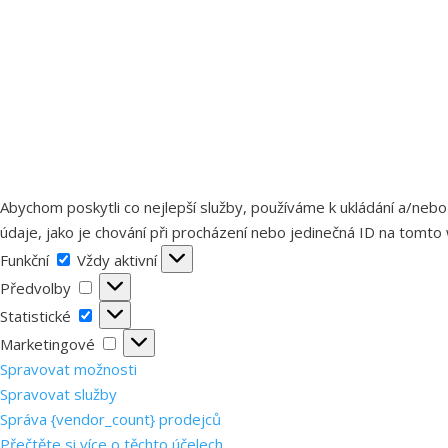
Abychom poskytli co nejlepší služby, používáme k ukládání a/nebo
údaje, jako je chování při procházení nebo jedinečná ID na tomto 
Funkční
Funkční
Vždy aktivní
Předvolby
Předvolby
Statistické
Statistické
Marketingové
Marketingové
Spravovat možnosti
Spravovat služby
Správa {vendor_count} prodejců
Přečtěte si více o těchto účelech