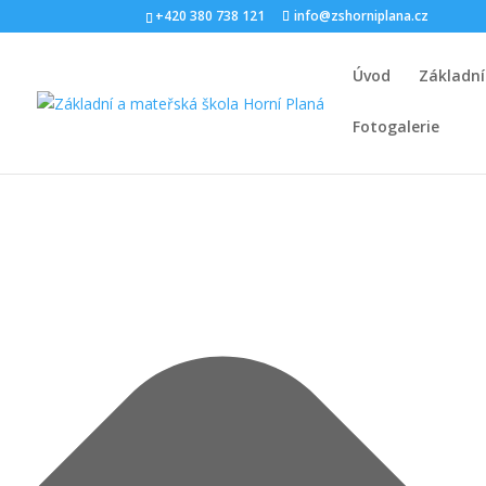
Spravovat Souhlas s cookies
+420 380 738 121
info@zshorniplana.cz
Úvod
Základní
Fotogalerie