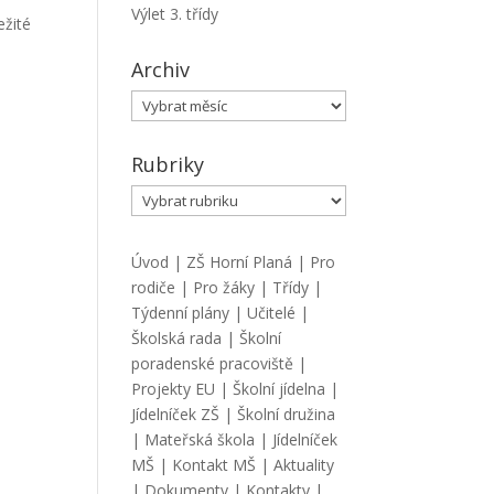
Výlet 3. třídy
ežité
Archiv
Archiv
Rubriky
Rubriky
Úvod
|
ZŠ Horní Planá
|
Pro
rodiče
|
Pro žáky
|
Třídy
|
Týdenní plány
|
Učitelé
|
Školská rada
|
Školní
poradenské pracoviště
|
Projekty EU
|
Školní jídelna
|
Jídelníček ZŠ
|
Školní družina
|
Mateřská škola
|
Jídelníček
MŠ
|
Kontakt MŠ
|
Aktuality
|
Dokumenty
|
Kontakty
|