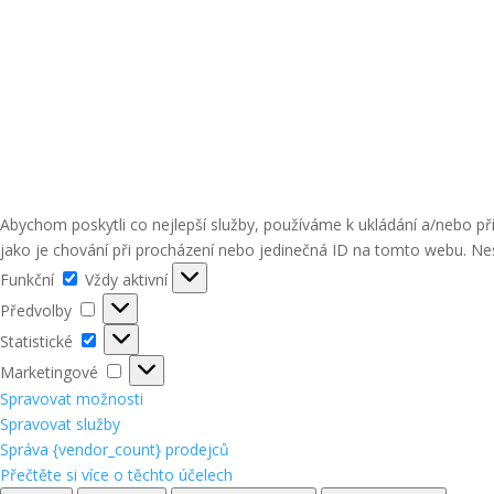
Abychom poskytli co nejlepší služby, používáme k ukládání a/nebo p
jako je chování při procházení nebo jedinečná ID na tomto webu. Nes
Funkční
Funkční
Vždy aktivní
Předvolby
Předvolby
Statistické
Statistické
Marketingové
Marketingové
Spravovat možnosti
Spravovat služby
Správa {vendor_count} prodejců
Přečtěte si více o těchto účelech