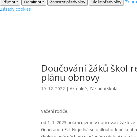
Zobra
Přijmout
Odmítnout
Zobrazit předvolby
Uložit předvolby
Zásady cookies
Doučování žáků škol r
plánu obnovy
19. 12. 2022
|
Aktuálně
,
Základní škola
Vážení rodiče,
od 1. 1. 2023 pokračujeme v doučování žáků ze
Generation EU. Nejedná se o dlouhodobé kontinu
školním neúspěchem v určeném období po návratu