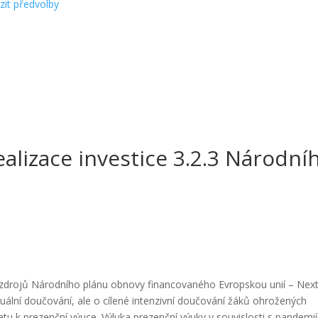
zit předvolby
ealizace investice 3.2.3 Národní
 zdrojů Národního plánu obnovy financovaného Evropskou unií – Nex
ální doučování, ale o cílené intenzivní doučování žáků ohrožených
 k prezenční výuce. Výluka prezenční výuky v souvislosti s pandemií