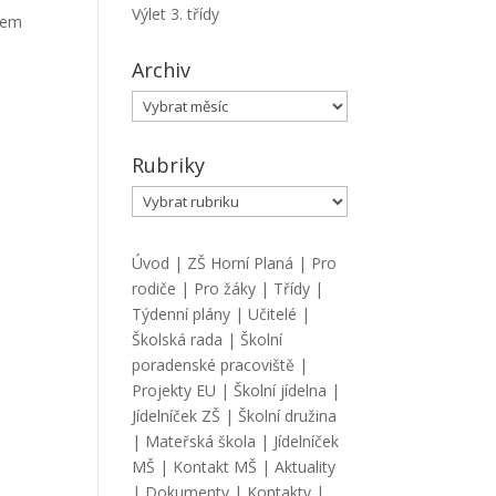
Výlet 3. třídy
tem
Archiv
Archiv
Rubriky
Rubriky
Úvod
|
ZŠ Horní Planá
|
Pro
rodiče
|
Pro žáky
|
Třídy
|
Týdenní plány
|
Učitelé
|
Školská rada
|
Školní
poradenské pracoviště
|
Projekty EU
|
Školní jídelna
|
Jídelníček ZŠ
|
Školní družina
|
Mateřská škola
|
Jídelníček
MŠ
|
Kontakt MŠ
|
Aktuality
|
Dokumenty
|
Kontakty
|