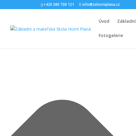
Spravovat Souhlas s cookies
+420 380 738 121
info@zshorniplana.cz
Úvod
Základní
Fotogalerie