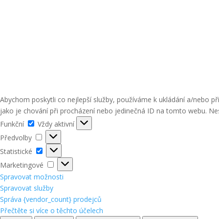
Abychom poskytli co nejlepší služby, používáme k ukládání a/nebo p
jako je chování při procházení nebo jedinečná ID na tomto webu. Nes
Funkční
Funkční
Vždy aktivní
Předvolby
Předvolby
Statistické
Statistické
Marketingové
Marketingové
Spravovat možnosti
Spravovat služby
Správa {vendor_count} prodejců
Přečtěte si více o těchto účelech