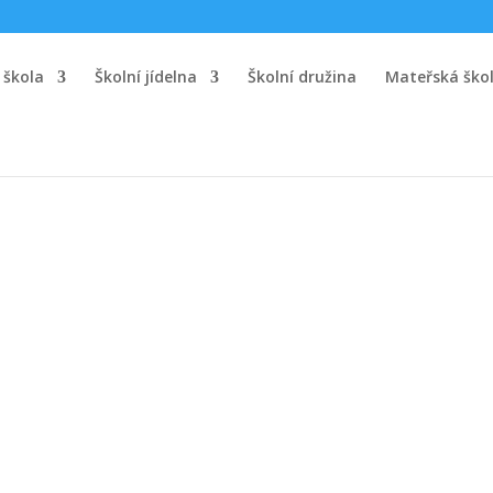
 škola
Školní jídelna
Školní družina
Mateřská ško