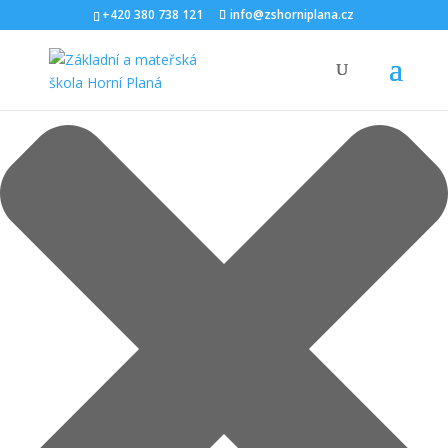
Spravovat Souhlas s cookies
+420 380 738 121
info@zshorniplana.cz