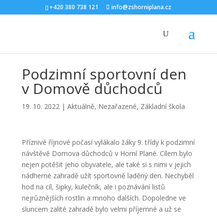
+420 380 738 121
info@zshorniplana.cz
Podzimní sportovní den
v Domově důchodců
19. 10. 2022
|
Aktuálně
,
Nezařazené
,
Základní škola
Příznivé říjnové počasí vylákalo žáky 9. třídy k podzimní
návštěvě Domova důchodců v Horní Plané. Cílem bylo
nejen potěšit jeho obyvatele, ale také si s nimi v jejich
nádherné zahradě užít sportovně laděný den. Nechyběl
hod na cíl, šipky, kulečník, ale i poznávání listů
nejrůznějších rostlin a mnoho dalších. Dopoledne ve
sluncem zalité zahradě bylo velmi příjemné a už se