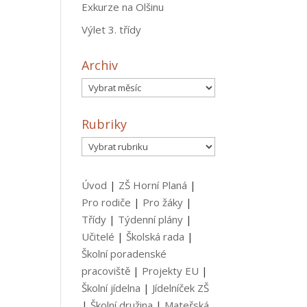
Exkurze na Olšinu
Výlet 3. třídy
Archiv
Archiv
Rubriky
Rubriky
Úvod
|
ZŠ Horní Planá
|
Pro rodiče
|
Pro žáky
|
Třídy
|
Týdenní plány
|
Učitelé
|
Školská rada
|
Školní poradenské
pracoviště
|
Projekty EU
|
Školní jídelna
|
Jídelníček ZŠ
|
Školní družina
|
Mateřská