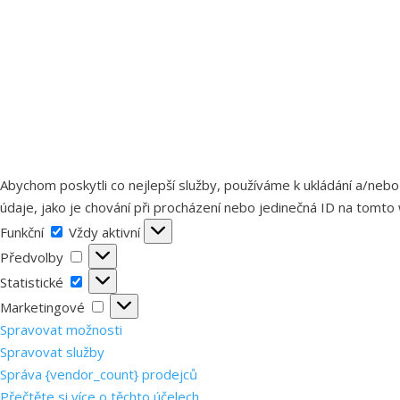
Abychom poskytli co nejlepší služby, používáme k ukládání a/nebo
údaje, jako je chování při procházení nebo jedinečná ID na tomto 
Funkční
Funkční
Vždy aktivní
Předvolby
Předvolby
Statistické
Statistické
Marketingové
Marketingové
Spravovat možnosti
Spravovat služby
Správa {vendor_count} prodejců
Přečtěte si více o těchto účelech