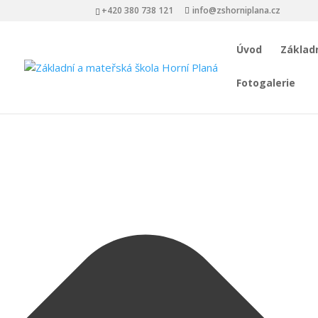
Spravovat Souhlas s cookies
+420 380 738 121
info@zshorniplana.cz
Úvod
Základn
Fotogalerie