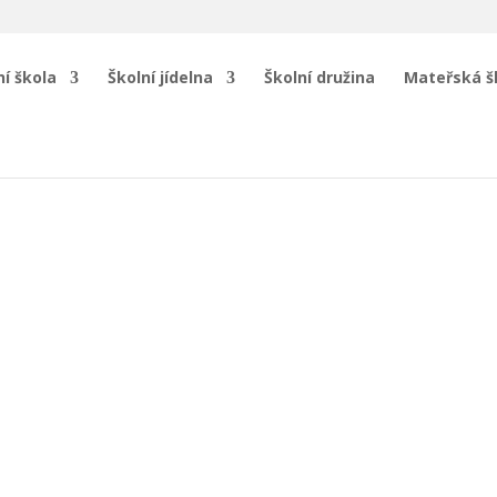
í škola
Školní jídelna
Školní družina
Mateřská š