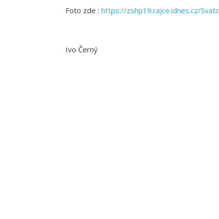
Foto zde :
https://zshp19.rajce.idnes.cz/Sva
Ivo Černý